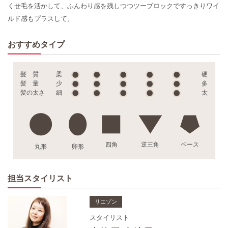
くせ毛を活かして、ふんわり感を残しつつツーブロックですっきりワイ
ルド感もプラスして。
おすすめタイプ
髪 質
柔
硬
髪 量
少
多
髪の太さ
細
太
四角
逆三角
ベース
丸形
卵形
担当スタイリスト
リエゾン
スタイリスト