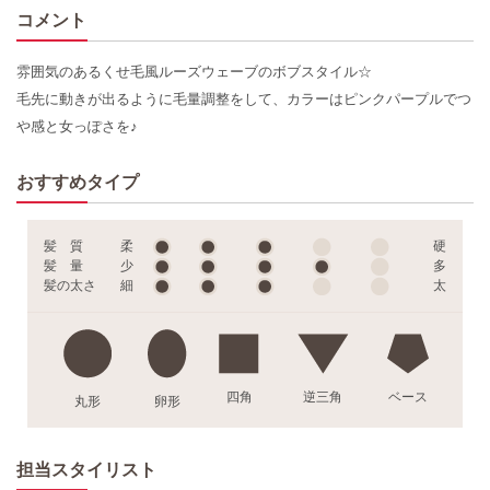
コメント
雰囲気のあるくせ毛風ルーズウェーブのボブスタイル☆
毛先に動きが出るように毛量調整をして、カラーはピンクパープルでつ
や感と女っぽさを♪
おすすめタイプ
髪 質
柔
硬
髪 量
少
多
髪の太さ
細
太
四角
逆三角
ベース
丸形
卵形
担当スタイリスト