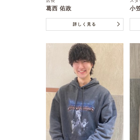
店長
スタ
葛西 佑政
小
詳しく見る