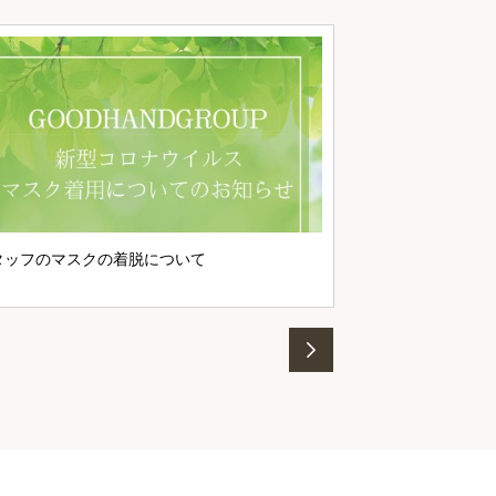
マスク着用につい
タッフのマスクの着脱について