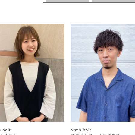
 hair
arms hair