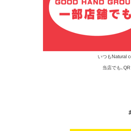
いつもNatur
当店でも､Q