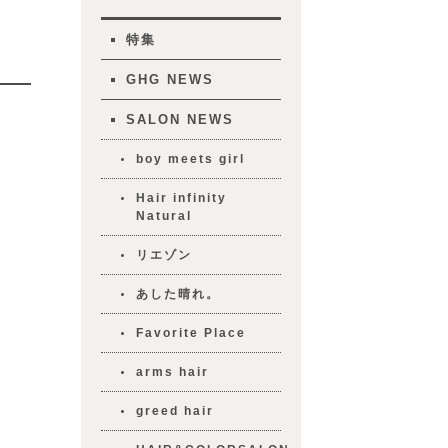
特集
GHG NEWS
SALON NEWS
boy meets girl
Hair infinity
Natural
リエゾン
あした晴れ。
Favorite Place
arms hair
greed hair