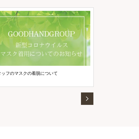
マスク着用につい
タッフのマスクの着脱について