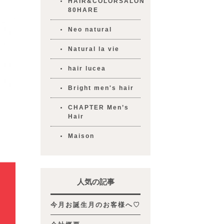
HAIR&COLORSALON
80HARE
Neo natural
Natural la vie
hair lucea
Bright men's hair
CHAPTER Men’s
Hair
Maison
人気の記事
今月お誕生月のお客様へ♡