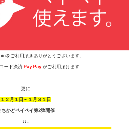
al coinをご利用頂きありがとうございます。
Rコード決済
Pay Pay
がご利用頂けます
更に
１２月１日～１月３１日
まちかどペイペイ第2弾開催
↓↓↓