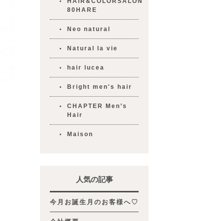
HAIR&COLORSALON
80HARE
Neo natural
Natural la vie
hair lucea
Bright men's hair
CHAPTER Men’s
Hair
Maison
人気の記事
今月お誕生月のお客様へ♡