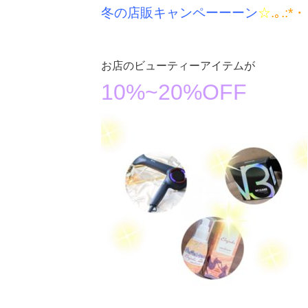
冬の店販キャンペーーーン
☆
.｡.:*・
お店のビューティーアイテムが
10%~20%OFF