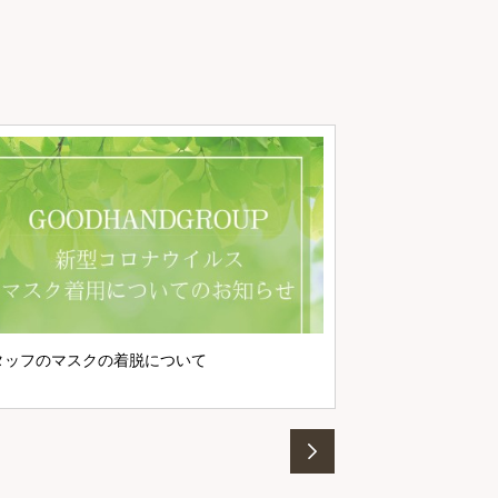
マスク着用につい
タッフのマスクの着脱について