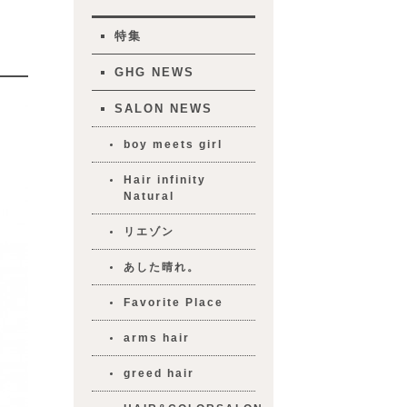
特集
GHG NEWS
SALON NEWS
boy meets girl
Hair infinity
Natural
リエゾン
あした晴れ。
Favorite Place
arms hair
greed hair