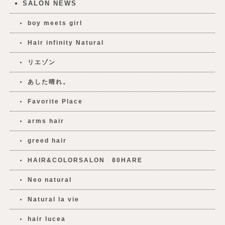
SALON NEWS
boy meets girl
Hair infinity Natural
リエゾン
あした晴れ。
Favorite Place
arms hair
greed hair
HAIR&COLORSALON 80HARE
Neo natural
Natural la vie
hair lucea