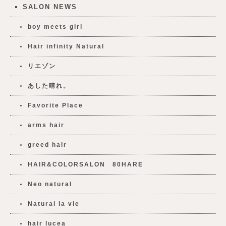
SALON NEWS
boy meets girl
Hair infinity Natural
リエゾン
あした晴れ。
Favorite Place
arms hair
greed hair
HAIR&COLORSALON 80HARE
Neo natural
Natural la vie
hair lucea