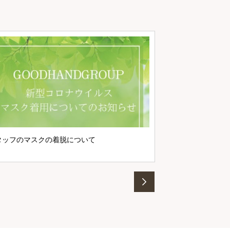
マスク着用につい
タッフのマスクの着脱について