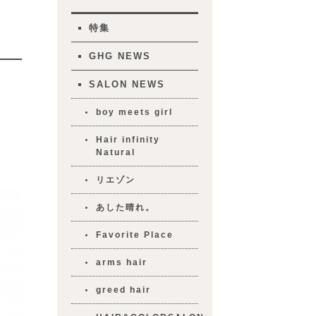
特集
GHG NEWS
SALON NEWS
boy meets girl
Hair infinity
Natural
リエゾン
あした晴れ。
Favorite Place
arms hair
greed hair