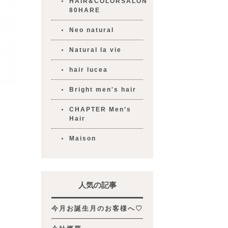
HAIR&COLORSALON
80HARE
Neo natural
Natural la vie
hair lucea
Bright men's hair
CHAPTER Men’s
Hair
Maison
人気の記事
今月お誕生月のお客様へ♡