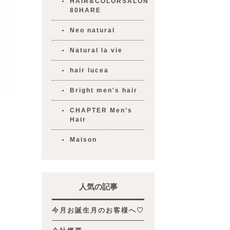
HAIR&COLORSALON
80HARE
Neo natural
Natural la vie
hair lucea
Bright men's hair
CHAPTER Men’s
Hair
Maison
人気の記事
今月お誕生月のお客様へ♡