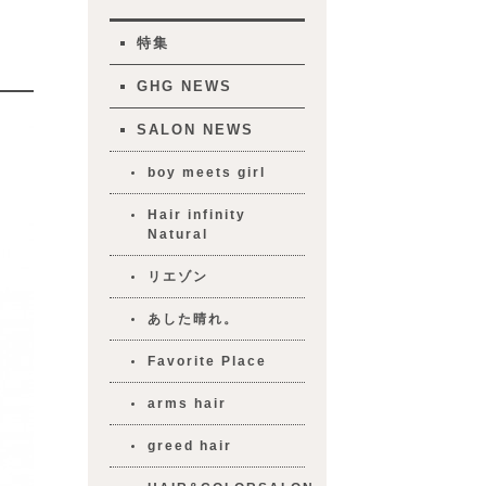
特集
GHG NEWS
SALON NEWS
boy meets girl
Hair infinity
Natural
リエゾン
あした晴れ。
Favorite Place
arms hair
greed hair