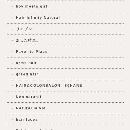
boy meets girl
Hair infinity Natural
リエゾン
あした晴れ。
Favorite Place
arms hair
greed hair
HAIR&COLORSALON 80HARE
Neo natural
Natural la vie
hair lucea