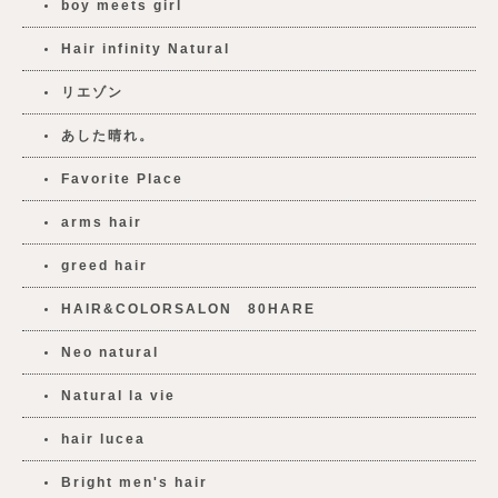
boy meets girl
Hair infinity Natural
リエゾン
あした晴れ。
Favorite Place
arms hair
greed hair
HAIR&COLORSALON 80HARE
Neo natural
Natural la vie
hair lucea
Bright men's hair