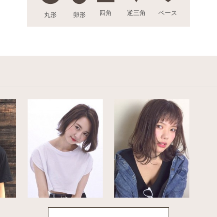
四角
逆三角
ベース
丸形
卵形