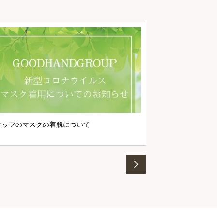
マスク着用につい
タッフのマスクの着脱について