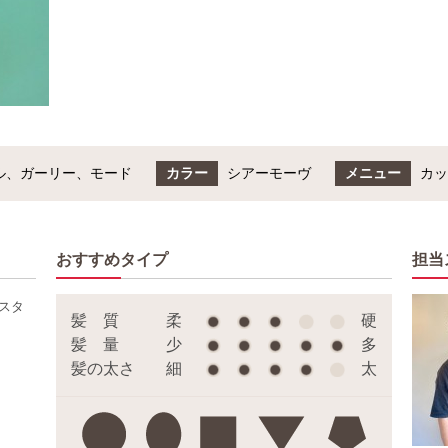
ル、ガーリー、モード
カラー
シアーモーヴ
メニュー
カッ
おすすめタイプ
担当
スタ
髪 質
柔
硬
髪 量
少
多
髪の太さ
細
太