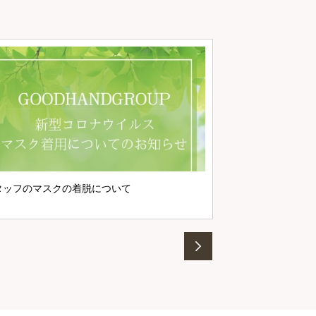
マスク着用につい
タッフのマスクの着脱について