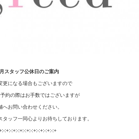
7月
スタッフ公休日の
ご案内
変更になる場合もございますので
ご予約の際はお手数ではございますが
舗へお問い合わせください。
スタッフ一同心よりお待ちしております。
+:-:+:-:+:-:+:-:+:-:+:-:+:-:+:-:+