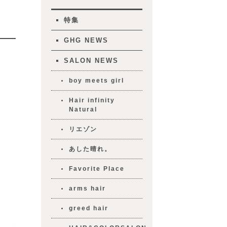
特集
GHG NEWS
SALON NEWS
boy meets girl
Hair infinity
Natural
リエゾン
あした晴れ。
Favorite Place
arms hair
greed hair