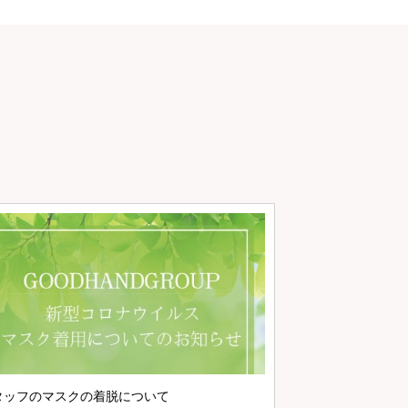
マスク着用につい
タッフのマスクの着脱について