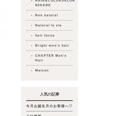
HAIR&COLORSALON
80HARE
Neo natural
Natural la vie
hair lucea
Bright men's hair
CHAPTER Men’s
Hair
Maison
人気の記事
今月お誕生月のお客様へ♡