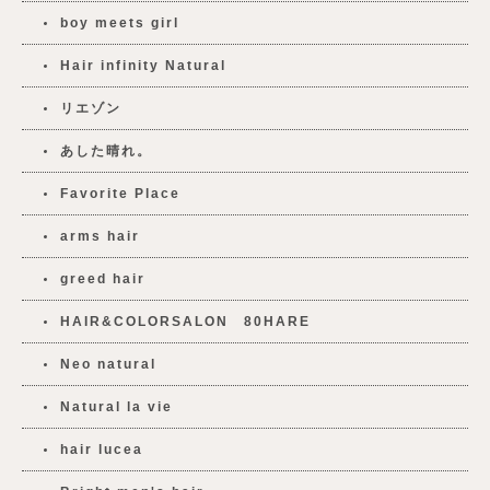
boy meets girl
Hair infinity Natural
リエゾン
あした晴れ。
Favorite Place
arms hair
greed hair
HAIR&COLORSALON 80HARE
Neo natural
Natural la vie
hair lucea