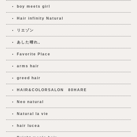
boy meets girl
Hair infinity Natural
リエゾン
あした晴れ。
Favorite Place
arms hair
greed hair
HAIR&COLORSALON 80HARE
Neo natural
Natural la vie
hair lucea